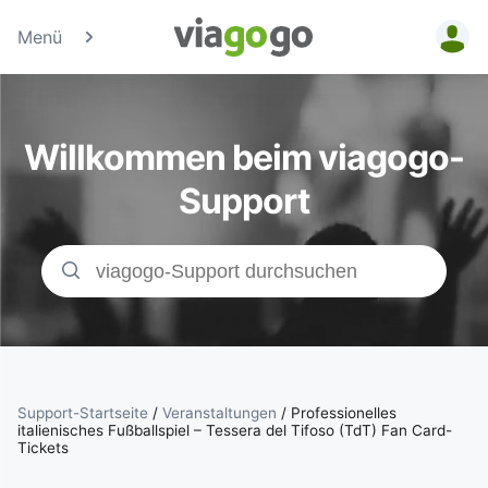
Menü
Tickets -
Konzert-, Sport
Willkommen beim viagogo-
& Theaterticke
Support
| viagogo der
Ticketmarktpla
Support-Startseite
/
Veranstaltungen
/
Professionelles
italienisches Fußballspiel – Tessera del Tifoso (TdT) Fan Card-
Tickets