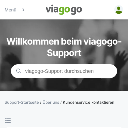
Menü
Tickets -
Konzert-, Sport
Willkommen beim viagogo-
& Theaterticke
Support
| viagogo der
Ticketmarktpla
Support-Startseite
/
Über uns
/
Kundenservice kontaktieren