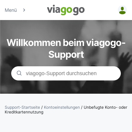
Menü
Tickets -
Konzert-, Sport
Willkommen beim viagogo-
& Theaterticke
Support
| viagogo der
Ticketmarktpla
Support-Startseite
/
Kontoeinstellungen
/
Unbefugte Konto- oder
Kreditkartennutzung