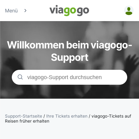
Menü
Tickets -
Konzert-, Sport
Willkommen beim viagogo-
& Theaterticke
Support
| viagogo der
Ticketmarktpla
Support-Startseite
/
Ihre Tickets erhalten
/
viagogo-Tickets auf
Reisen früher erhalten