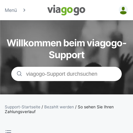
Menü
Tickets -
Konzert-, Sport
Willkommen beim viagogo-
& Theaterticke
Support
| viagogo der
Ticketmarktpla
Support-Startseite
/
Bezahlt werden
/
So sehen Sie Ihren
Zahlungsverlauf