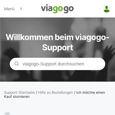
Menü
Tickets -
Konzert-, Sport
Willkommen beim viagogo-
& Theaterticke
Support
| viagogo der
Ticketmarktpla
Support-Startseite
/
Hilfe zu Bestellungen
/
Ich möchte einen
Kauf stornieren