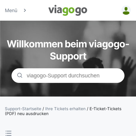
Menü
Tickets -
Konzert-, Sport
Willkommen beim viagogo-
& Theaterticke
Support
| viagogo der
Ticketmarktpla
Support-Startseite
/
Ihre Tickets erhalten
/
E-Ticket-Tickets
(PDF) neu ausdrucken