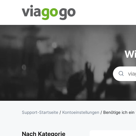
Tickets -
Konzert-, Sport-
Wi
& Theaterticket
| viagogo der
Ticketmarktplat
Support-Startseite
/
Kontoeinstellungen
/
Benötige ich ein
Nach Kategorie