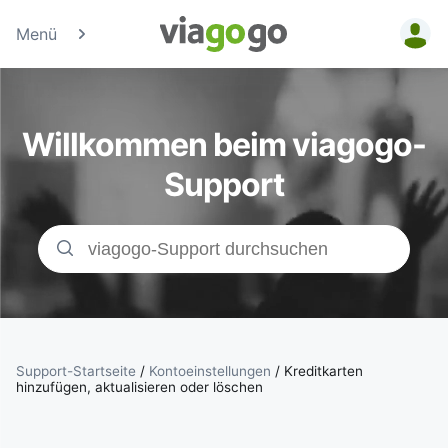
Menü
Tickets -
Konzert-, Sport
Willkommen beim viagogo-
& Theaterticke
Support
| viagogo der
Ticketmarktpla
Support-Startseite
/
Kontoeinstellungen
/
Kreditkarten
hinzufügen, aktualisieren oder löschen