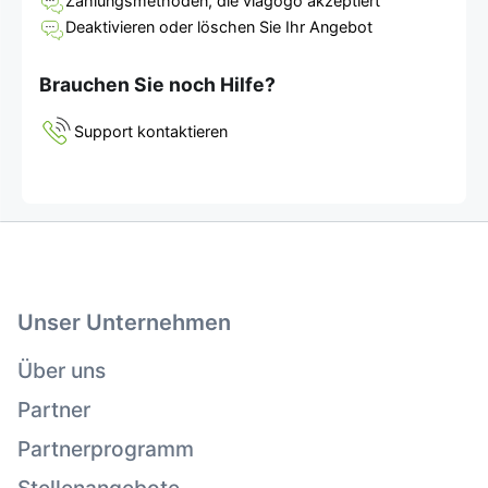
Zahlungsmethoden, die viagogo akzeptiert
Deaktivieren oder löschen Sie Ihr Angebot
Brauchen Sie noch Hilfe?
Support kontaktieren
Unser Unternehmen
Über uns
Partner
Partnerprogramm